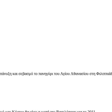
κατάνυξη και σεβασμό το πανηγύρι του Αγίου Αθανασίου στη Φιλιππιάδ
ό μας Κέντρο θα γίνει η κοπή της Βασιλόπιτας για το 2011.