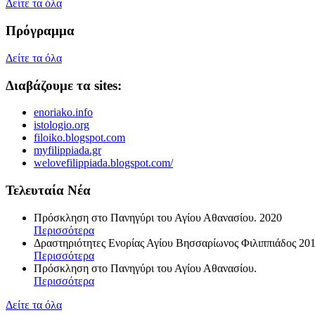
Δείτε τα όλα
Πρόγραμμα
Δείτε τα όλα
Διαβάζουμε τα sites:
enoriako.info
istologio.org
filoiko.blogspot.com
myfilippiada.gr
welovefilippiada.blogspot.com/
Τελευταία Νέα
Πρόσκληση στο Πανηγύρι του Αγίου Αθανασίου. 2020
Περισσότερα
Δραστηριότητες Ενορίας Αγίου Βησσαρίωνος Φιλιππιάδος 201
Περισσότερα
Πρόσκληση στο Πανηγύρι του Αγίου Αθανασίου.
Περισσότερα
Δείτε τα όλα