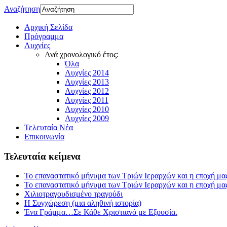
Αναζήτηση
Αρχική Σελίδα
Πρόγραμμα
Λυχνίες
Ανά χρονολογικό έτος:
Όλα
Λυχνίες 2014
Λυχνίες 2013
Λυχνίες 2012
Λυχνίες 2011
Λυχνίες 2010
Λυχνίες 2009
Τελευταία Νέα
Επικοινωνία
Τελευταία κείμενα
Το επαναστατικό μήνυμα των Τριών Ιεραρχών και η εποχή μα
Το επαναστατικό μήνυμα των Τριών Ιεραρχών και η εποχή μα
Χιλιοτραγουδισμένο τραγούδι
Η Συγχώρεση (μια αληθινή ιστορία)
Ένα Γράμμα…Σε Κάθε Χριστιανό με Εξουσία.